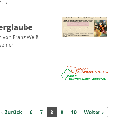
en.
terglaube
n von Franz Weiß
seiner
Zurück
Weiter
Zurück
6
7
8
9
10
Weiter