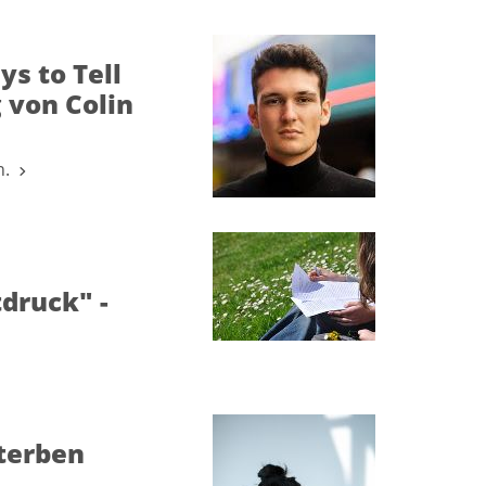
s to Tell
 von Colin
en.
druck" -
sterben