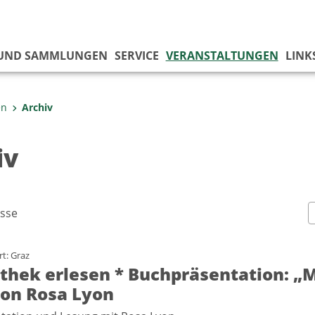
 UND SAMMLUNGEN
SERVICE
VERANSTALTUNGEN
LINK
en
Archiv
iv
sse
t: Graz
othek erlesen * Buchpräsentation: „
von Rosa Lyon