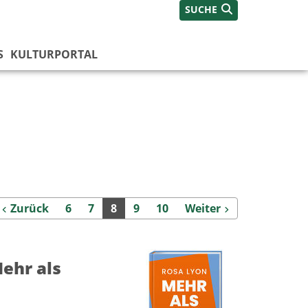
SUCHE
S
KULTURPORTAL
Zurück
Weiter
Zurück
6
7
8
9
10
Weiter
Mehr als