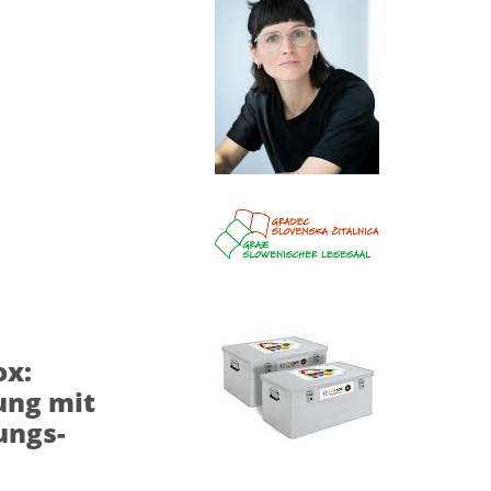
ox:
ung mit
ungs-