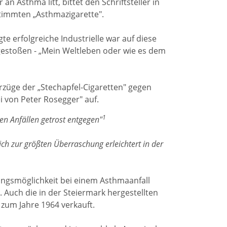
n Asthma litt, bittet den Schriftsteller in
timmten „Asthmazigarette".
te erfolgreiche Industrielle war auf diese
gestoßen - „Mein Weltleben oder wie es dem
rzüge der „Stechapfel-Cigaretten" gegen
 von Peter Rosegger" auf.
1
den Anfällen getrost entgegen"
h zur größten Überraschung erleichtert in der
lungsmöglichkeit bei einem Asthmaanfall
 Auch die in der Steiermark hergestellten
zum Jahre 1964 verkauft.