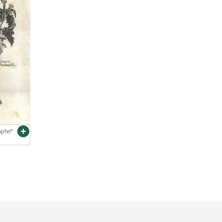
pfel“