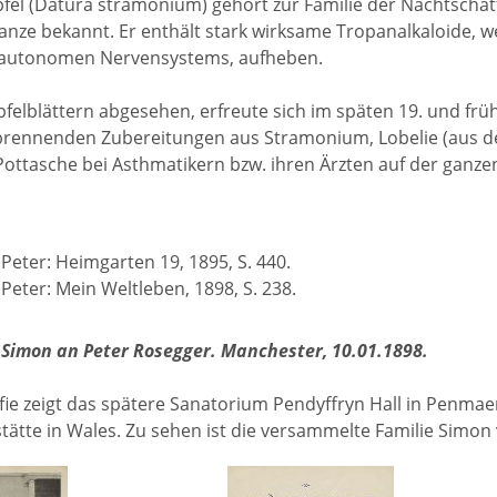
fel (Datura stramonium) gehört zur Familie der Nachtschatt
lanze bekannt. Er enthält stark wirksame Tropanalkaloide, w
s autonomen Nervensystems, aufheben.
felblättern abgesehen, erfreute sich im späten 19. und frü
brennenden Zubereitungen aus Stramonium, Lobelie (aus d
ottasche bei Asthmatikern bzw. ihren Ärzten auf der ganzen
Peter: Heimgarten 19, 1895, S. 440.
Peter: Mein Weltleben, 1898, S. 238.
 Simon an Peter Rosegger. Manchester, 10.01.1898.
fie zeigt das spätere Sanatorium Pendyffryn Hall in Penmae
tätte in Wales. Zu sehen ist die versammelte Familie Simo