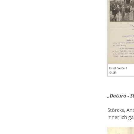
Brief Seite 1
© LB
„Datura - S
Störcks, An
innerlich g