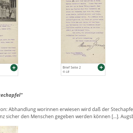
Brief Seite 2
© LB
techapfel"
ton: Abhandlung worinnen erwiesen wird daß der Stechapfel,
anz sicher den Menschen gegeben werden können [...]. Augs