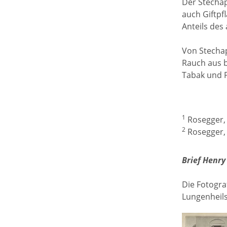
Der Stechap
auch Giftpf
Anteils de
Von Stechap
Rauch aus 
Tabak und P
1
Rosegger, 
2
Rosegger, 
Brief Henry
Die Fotogra
Lungenheils