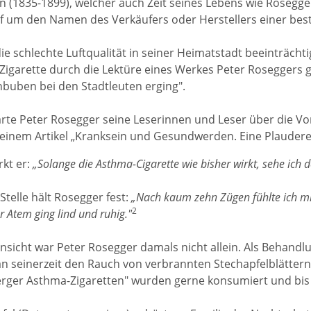
 (1835-1899), welcher auch Zeit seines Lebens wie Rosegger a
f um den Namen des Verkäufers oder Herstellers einer bes
e schlechte Luftqualität in seiner Heimatstadt beeinträchtig
Zigarette durch die Lektüre eines Werkes Peter Roseggers 
uben bei den Stadtleuten erging".
ärte Peter Rosegger seine Leserinnen und Leser über die Vo
einem Artikel „Kranksein und Gesundwerden. Eine Plauderei
kt er:
„Solange die Asthma-Cigarette wie bisher wirkt, sehe ich 
telle hält Rosegger fest:
„Nach kaum zehn Zügen fühlte ich mic
2
r Atem ging lind und ruhig."
Ansicht war Peter Rosegger damals nicht allein. Als Behand
n seinerzeit den Rauch von verbrannten Stechapfelblättern.
rger Asthma-Zigaretten" wurden gerne konsumiert und bis 