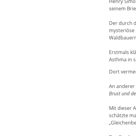
Henry Simon
seinem Brie
Der durch di
mysteriöse 
Waldbauernb
Erstmals kl
Asthma in s
Dort vermer
An anderer S
Brust und de
Mit dieser 
schätzte ma
„Gleichenbe