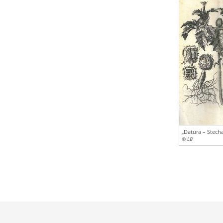
„Datura – Stecha
© LB