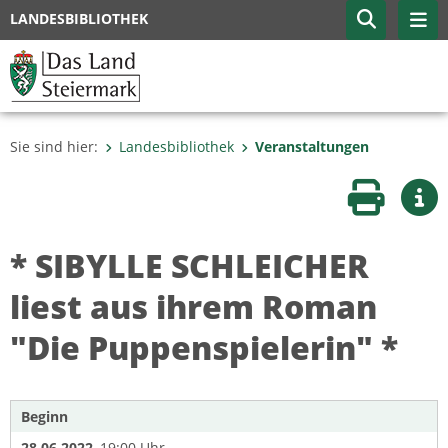
LANDESBIBLIOTHEK
Sie sind hier:
Landesbibliothek
Veranstaltungen
Seite druc
Wei
* SIBYLLE SCHLEICHER
liest aus ihrem Roman
"Die Puppenspielerin" *
Beginn
28.06.2022
, 19:00 Uhr