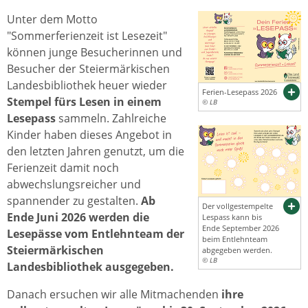
Unter dem Motto
"Sommerferienzeit ist Lesezeit"
können junge Besucherinnen und
Besucher der Steiermärkischen
Landesbibliothek heuer wieder
Ferien-Lesepass 2026
Stempel fürs Lesen in einem
© LB
Lesepass
sammeln. Zahlreiche
Kinder haben dieses Angebot in
den letzten Jahren genutzt, um die
Ferienzeit damit noch
abwechslungsreicher und
spannender zu gestalten.
Ab
Der vollgestempelte
Ende Juni 2026 werden die
Lespass kann bis
Ende September 2026
Lesepässe vom Entlehnteam der
beim Entlehnteam
Steiermärkischen
abgegeben werden.
© LB
Landesbibliothek ausgegeben.
Danach ersuchen wir alle Mitmachenden
ihre